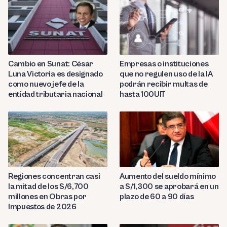
Cambio en Sunat: César
Empresas o instituciones
Luna Victoria es designado
que no regulen uso de la IA
como nuevo jefe de la
podrán recibir multas de
entidad tributaria nacional
hasta 100UIT
Regiones concentran casi
Aumento del sueldo mínimo
la mitad de los S/6,700
a S/1,300 se aprobará en un
millones en Obras por
plazo de 60 a 90 días
Impuestos de 2026