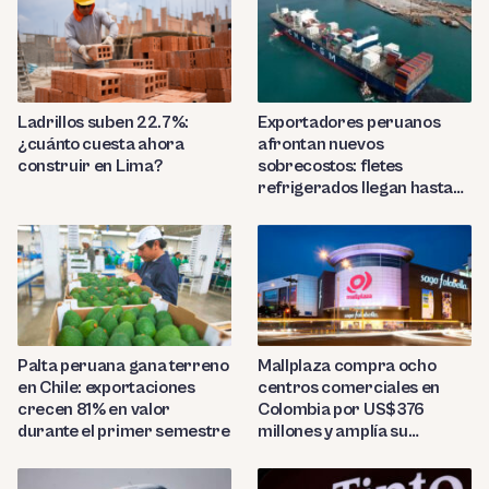
Ladrillos suben 22.7%:
Exportadores peruanos
¿cuánto cuesta ahora
afrontan nuevos
construir en Lima?
sobrecostos: fletes
refrigerados llegan hasta
US$7,000 por contenedor
Palta peruana gana terreno
Mallplaza compra ocho
en Chile: exportaciones
centros comerciales en
crecen 81% en valor
Colombia por US$376
durante el primer semestre
millones y amplía su
presencia regional