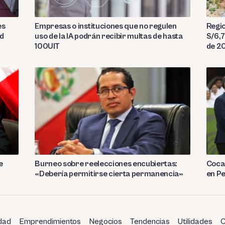
es
Empresas o instituciones que no regulen
Regio
ad
uso de la IA podrán recibir multas de hasta
S/6,7
100UIT
de 2
e
Burneo sobre reelecciones encubiertas:
Coca 
«Debería permitirse cierta permanencia»
en P
dad
Emprendimientos
Negocios
Tendencias
Utilidades
C