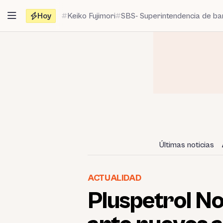
Saltar
Hoy
Keiko Fujimori
SBS- Superintendencia de b
al
contenido
Últimas noticias
ACTUALIDAD
Pluspetrol No