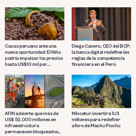
indirectos
hacia Indecopi
Diego Cavero, CEO del BCP:
Cacao peruano ante una
la banca digital redefine las
nueva oportunidad: El Niño
reglas de la competencia
podría impulsar los precios
financiera en el Perú
hasta US$10 mil por
tonelada
AFIN advierte que más de
Mincetur invertirá S/3
US$ 52,000 millones en
millones para redefinir
infraestructura
aforo de Machu Picchu
permanecen bloqueados