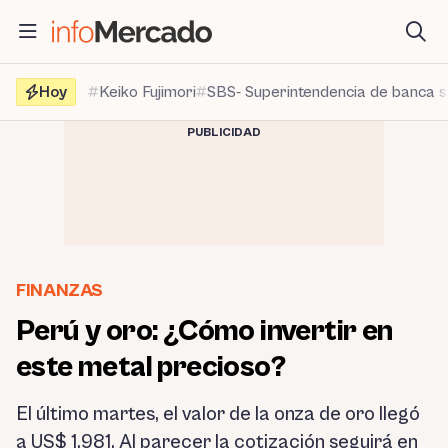
Saltar
al
contenido
Hoy
Keiko Fujimori
SBS- Superintendencia de banca 
PUBLICIDAD
FINANZAS
Perú y oro: ¿Cómo invertir en
este metal precioso?
El último martes, el valor de la onza de oro llegó
a US$ 1,981. Al parecer la cotización seguirá en