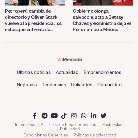
Petroperú cambia de
Gobierno otorga
directorio y Oliver Stark
salvoconducto a Betssy
vuelve a la presidencia: los
Chávez y exministra deja el
retos que enfrenta la
Perú rumbo a México
estatal
Últimas noticias
Actualidad
Emprendimientos
Negocios
Tendencias
Utilidades
Comunidad
Infomercado IA
Tribu de Emprendedores
Masterclass
Publicidad
Condiciones Generales
Políticas de privacidad