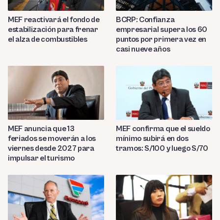
MEF reactivará el fondo de
BCRP: Confianza
estabilización para frenar
empresarial supera los 60
el alza de combustibles
puntos por primera vez en
casi nueve años
MEF anuncia que 13
MEF confirma que el sueldo
feriados se moverán a los
mínimo subirá en dos
viernes desde 2027 para
tramos: S/100 y luego S/70
impulsar el turismo