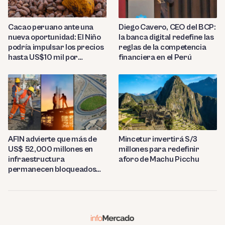
Diego Cavero, CEO del BCP:
Cacao peruano ante una
la banca digital redefine las
nueva oportunidad: El Niño
reglas de la competencia
podría impulsar los precios
financiera en el Perú
hasta US$10 mil por
tonelada
AFIN advierte que más de
Mincetur invertirá S/3
US$ 52,000 millones en
millones para redefinir
infraestructura
aforo de Machu Picchu
permanecen bloqueados
por trabas burocráticas en
el Perú