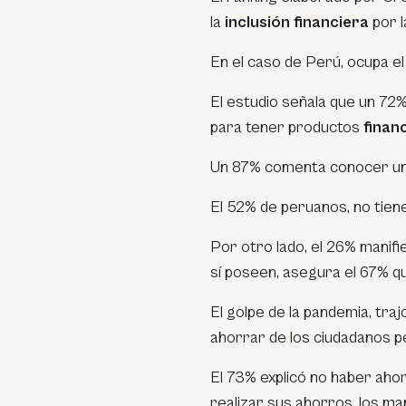
la
inclusión financiera
por l
En el caso de Perú, ocupa el
El estudio señala que un 72%
para tener productos
finan
Un 87% comenta conocer un 
El 52% de peruanos, no tien
Por otro lado, el 26% manif
sí poseen, asegura el 67% qu
El golpe de la pandemia, tra
ahorrar de los ciudadanos 
El 73% explicó no haber ahor
realizar sus ahorros
, los m