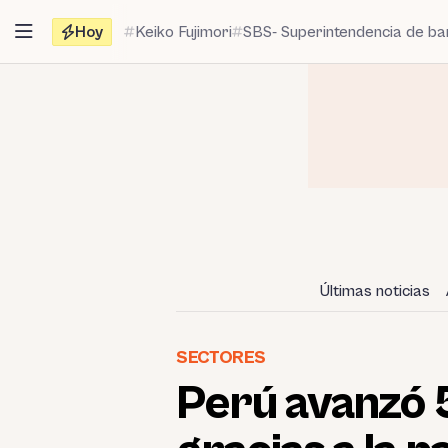
Saltar
Hoy
Keiko Fujimori
SBS- Superintendencia de b
al
contenido
Últimas noticias
SECTORES
Perú avanzó 5