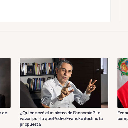
a de
¿Quién será el ministro de Economía? La
Franc
razón por la que Pedro Francke declinó la
cump
propuesta