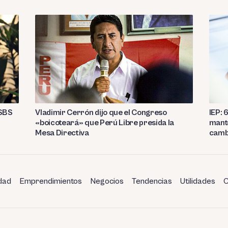
 SBS
Vladimir Cerrón dijo que el Congreso
IEP: 
«boicoteará» que Perú Libre presida la
mant
Mesa Directiva
camb
dad
Emprendimientos
Negocios
Tendencias
Utilidades
C