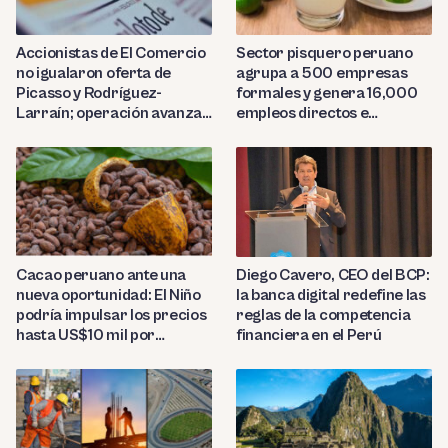
Sector pisquero peruano
Accionistas de El Comercio
agrupa a 500 empresas
no igualaron oferta de
formales y genera 16,000
Picasso y Rodríguez-
empleos directos e
Larraín; operación avanza
indirectos
hacia Indecopi
Diego Cavero, CEO del BCP:
Cacao peruano ante una
la banca digital redefine las
nueva oportunidad: El Niño
reglas de la competencia
podría impulsar los precios
financiera en el Perú
hasta US$10 mil por
tonelada