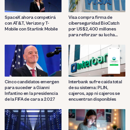
SpaceX ahora competirá
Visa compra firma de
con AT&T, Verizon y T-
ciberseguridad BioCatch
Mobile con Starlink Mobile
por US$2,400 millones
para reforzar su lucha
contra el fraude
Cinco candidatos emergen
Interbank sufre caída total
para suceder a Gianni
de su sistema: PLIN,
Infantino en la presidencia
cajeros, app ni cajeros se
de la FIFA de cara a 2027
encuentran disponibles