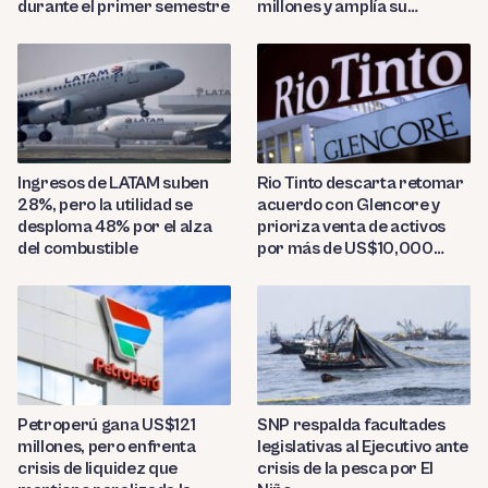
durante el primer semestre
millones y amplía su
presencia regional
Ingresos de LATAM suben
Rio Tinto descarta retomar
28%, pero la utilidad se
acuerdo con Glencore y
desploma 48% por el alza
prioriza venta de activos
del combustible
por más de US$10,000
millones
Petroperú gana US$121
SNP respalda facultades
millones, pero enfrenta
legislativas al Ejecutivo ante
crisis de liquidez que
crisis de la pesca por El