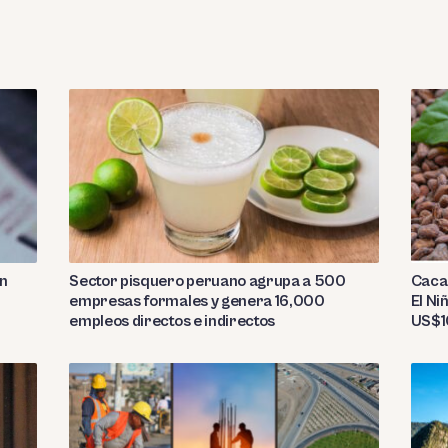
Sector pisquero peruano agrupa a 500
on
Caca
empresas formales y genera 16,000
El Ni
empleos directos e indirectos
US$10