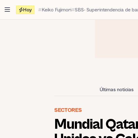
Saltar
Hoy
Keiko Fujimori
SBS- Superintendencia de b
al
contenido
Últimas noticias
SECTORES
Mundial Qata