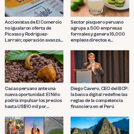
Sector pisquero peruano
Accionistas de El Comercio
agrupa a 500 empresas
no igualaron oferta de
formales y genera 16,000
Picasso y Rodríguez-
empleos directos e
Larraín; operación avanza
indirectos
hacia Indecopi
Diego Cavero, CEO del BCP:
Cacao peruano ante una
la banca digital redefine las
nueva oportunidad: El Niño
reglas de la competencia
podría impulsar los precios
financiera en el Perú
hasta US$10 mil por
tonelada