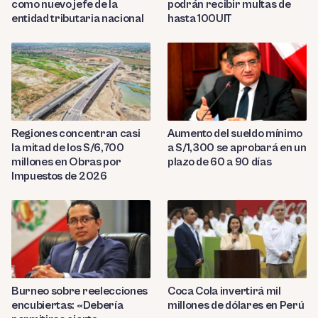
como nuevo jefe de la
podrán recibir multas de
entidad tributaria nacional
hasta 100UIT
Regiones concentran casi
Aumento del sueldo mínimo
la mitad de los S/6,700
a S/1,300 se aprobará en un
millones en Obras por
plazo de 60 a 90 días
Impuestos de 2026
Burneo sobre reelecciones
Coca Cola invertirá mil
encubiertas: «Debería
millones de dólares en Perú