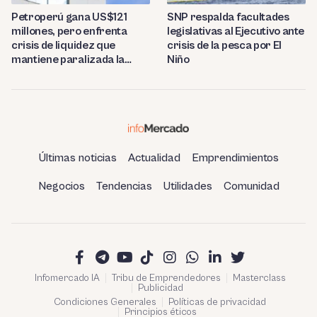
Petroperú gana US$121
SNP respalda facultades
millones, pero enfrenta
legislativas al Ejecutivo ante
crisis de liquidez que
crisis de la pesca por El
mantiene paralizada la
Niño
refinería de Talara
Últimas noticias
Actualidad
Emprendimientos
Negocios
Tendencias
Utilidades
Comunidad
Infomercado IA
Tribu de Emprendedores
Masterclass
Publicidad
Condiciones Generales
Políticas de privacidad
Principios éticos