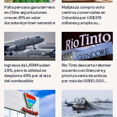
Palta peruana gana terreno
Mallplaza compra ocho
en Chile: exportaciones
centros comerciales en
crecen 81% en valor
Colombia por US$376
durante el primer semestre
millones y amplía su
presencia regional
Ingresos de LATAM suben
Rio Tinto descarta retomar
28%, pero la utilidad se
acuerdo con Glencore y
desploma 48% por el alza
prioriza venta de activos
del combustible
por más de US$10,000
millones