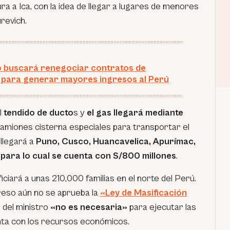
ra a Ica, con la idea de llegar a lugares de menores
revich.
o buscará renegociar contratos de
para generar mayores ingresos al Perú
l
tendido de ducto
s y
el gas llegará mediante
 camiones cisterna especiales para transportar el
llegará a
Puno, Cusco, Huancavelica, Apurímac,
 para lo cual se cuenta con S/800 millones
.
iciará a unas 210,000 familias en el norte del Perú.
reso aún no se aprueba la
«Ley de Masificación
s del ministro
«no es necesaria»
para ejecutar las
nta con los recursos económicos.