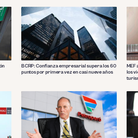
ión
BCRP: Confianza empresarial supera los 60
MEF a
puntos por primera vez en casi nueve años
los v
turi