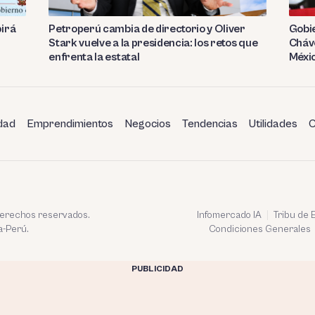
birá
Petroperú cambia de directorio y Oliver
Gobie
Stark vuelve a la presidencia: los retos que
Cháve
enfrenta la estatal
Méxi
dad
Emprendimientos
Negocios
Tendencias
Utilidades
C
 derechos reservados.
Infomercado IA
Tribu de
a-Perú.
Condiciones Generales
PUBLICIDAD