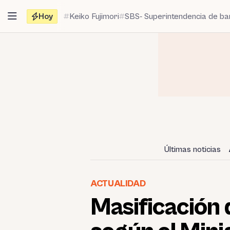
Saltar
Hoy
Keiko Fujimori
SBS- Superintendencia de b
al
contenido
Últimas noticias
ACTUALIDAD
Masificación d