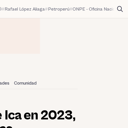
)
Rafael López Aliaga
Petroperú
ONPE - Oficina Nacional de
dades
Comunidad
e Ica en 2023,