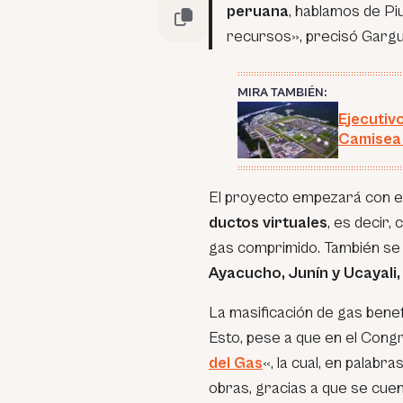
peruana
, hablamos de Piu
recursos», precisó Gargu
MIRA TAMBIÉN:
Ejecutiv
Camisea 
El proyecto empezará con e
ductos virtuales
, es decir,
gas comprimido. También se 
Ayacucho, Junín y Ucayali,
La masificación de gas benef
Esto, pese a que en el Cong
del Gas
«, la cual, en palabra
obras, gracias a que se cue