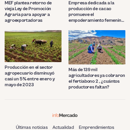
MEF plantea retorno de
Empresa dedicada a la
vieja Ley de Promoción
producción de cacao
Agraria para apoyar a
promueve el
agroexportadoras
empoderamiento femenino
en Loreto
Producción en el sector
Más de 139 mil
agropecuario disminuyó
agricultadores ya cobraron
casi un 5% entre enero y
el fertiabono 2 , ¿cuántos
mayo de 2023
productores faltan?
Últimas noticias
Actualidad
Emprendimientos