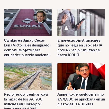
Cambio en Sunat: César
Empresas o instituciones
Luna Victoria es designado
que no regulen uso de la IA
como nuevo jefe de la
podrán recibir multas de
entidad tributaria nacional
hasta 100UIT
Regiones concentran casi
Aumento del sueldo mínimo
la mitad de los S/6,700
a S/1,300 se aprobará en un
millones en Obras por
plazo de 60 a 90 días
Impuestos de 2026