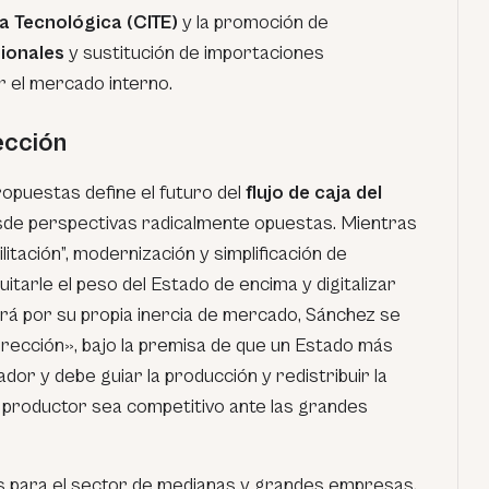
a Tecnológica (CITE)
y la
promoción de
gionales
y sustitución de importaciones
r el mercado interno.
ección
opuestas define el futuro del
flujo de caja del
de perspectivas radicalmente opuestas. Mientras
ilitación”, modernización y simplificación de
itarle el peso del Estado de encima y digitalizar
rá por su propia inercia de mercado, Sánchez se
irección», bajo la premisa de que un Estado más
dor y debe guiar la producción y redistribuir la
 productor sea competitivo ante las grandes
as para el sector de medianas y grandes empresas,