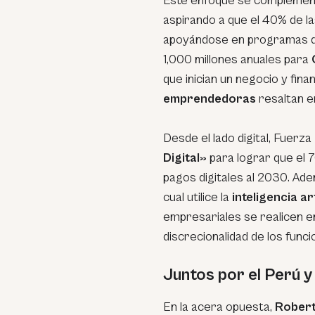
Este enfoque se complemen
aspirando a que el 40% de l
apoyándose en programas 
1,000 millones anuales para
que inician un negocio y fina
emprendedoras
resaltan e
Desde el lado digital, Fuerza
Digital»
para lograr que el 
pagos digitales al 2030. Adem
cual utilice la
inteligencia art
empresariales se realicen en 
discrecionalidad de los funci
Juntos por el Perú y l
En la acera opuesta,
Rober