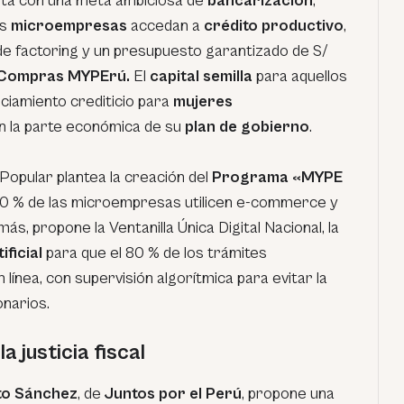
ta con una meta ambiciosa de
bancarización
,
as
microempresas
accedan a
crédito productivo
,
de
factoring
y un presupuesto garantizado de S/
Compras MYPErú.
El
capital semilla
para aquellos
nciamiento crediticio para
mujeres
n la parte económica de su
plan de gobierno
.
 Popular plantea la creación del
Programa «MYPE
70 % de las microempresas utilicen
e-commerce
y
ás, propone la Ventanilla Única Digital Nacional, la
ificial
para que el 80 % de los trámites
línea, con supervisión algorítmica para evitar la
onarios.
a justicia fiscal
to Sánchez
, de
Juntos por el Perú
, propone una