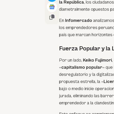
la República
, los ciudadano
diametralmente opuestos para
En
Infomercado
analizamos
los emprendedores peruanos
país que marcan horizontes d
Fuerza Popular y la 
Por un lado,
Keiko Fujimori
,
«
capitalismo popular
» que
desregulatorio y la digitaliz
propuesta estrella, la «
Lice
bajo o medio inicie operaci
jurada, eliminando las barre
emprendedor a la clandestini