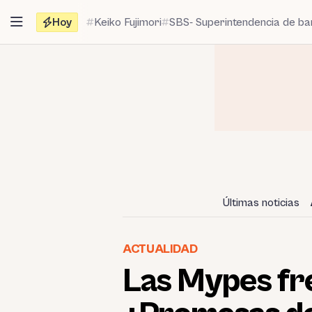
Saltar
Hoy
Keiko Fujimori
SBS- Superintendencia de b
al
contenido
Últimas noticias
ACTUALIDAD
Las Mypes fre