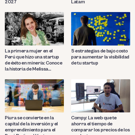
2027
Latam
La primera mujer en el
5 estrategias de bajo costo
Perú que hizo una startup
para aumentar la visibilidad
de éxito en minería: Conoce
de tu startup
la historia de Melissa
Amado
Compy: La web que te
Piura se convierte en la
ahorra el tiempo de
capital de la inversión y el
comparar los precios de los
emprendimiento para el