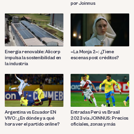
por Joinnus
Energía renovable: Alicorp
«La Monja 2»: ¿Tiene
impulsa la sostenibilidad en
escenas post créditos?
la industria
Entradas Perú vs Brasil
Argentina vs Ecuador EN
2023 vía JOINNUS: Precios
VIVO: ¿En dónde y a qué
oficiales, zonas y más
hora ver el partido online?