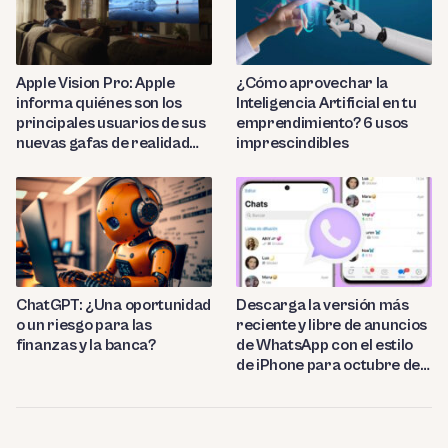
Apple Vision Pro: Apple
¿Cómo aprovechar la
informa quiénes son los
Inteligencia Artificial en tu
principales usuarios de sus
emprendimiento? 6 usos
nuevas gafas de realidad
imprescindibles
virtual
ChatGPT: ¿Una oportunidad
Descarga la versión más
o un riesgo para las
reciente y libre de anuncios
finanzas y la banca?
de WhatsApp con el estilo
de iPhone para octubre de
2023.