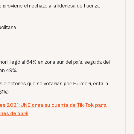
 proviene el rechazo a la lideresa de Fuerza
olitana
mori llegó al 64% en zona sur del país, seguida del
con 49%.
s electores que no votarían por Fujimori, está la
61%).
s 2021: JNE crea su cuenta de Tik Tok para
nes de abril