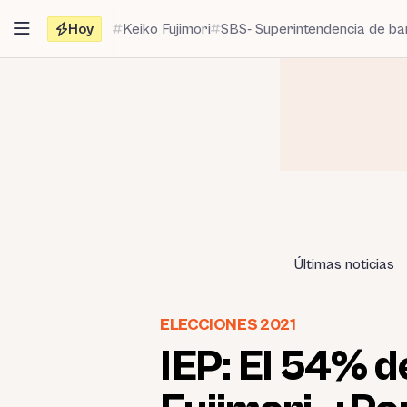
Saltar
Hoy
Keiko Fujimori
SBS- Superintendencia de b
al
contenido
Últimas noticias
ELECCIONES 2021
IEP: El 54% d