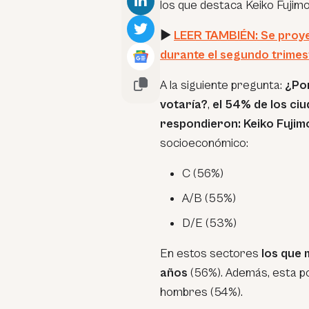
los que destaca Keiko Fujimo
►
LEER TAMBIÉN: Se proye
durante el segundo trimes
A la siguiente pregunta:
¿Por
votaría?
,
el 54% de los ci
respondieron: Keiko Fujim
socioeconómico:
C (56%)
A/B (55%)
D/E (53%)
En estos sectores
los que 
años
(56%). Además, esta p
hombres (54%).