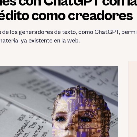
nes con ChatGPT con la
édito como creadores
avés de los generadores de texto, como ChatGPT, perm
material ya existente en la web.