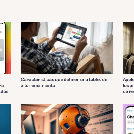
Características que definen una tablet de
Apple
ra
alto rendimiento
los p
adas
de re