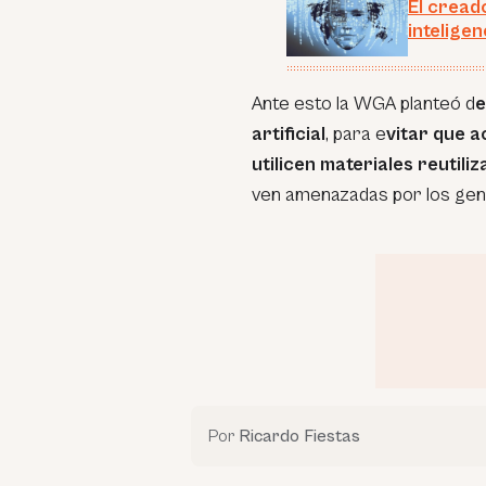
El cread
inteligen
Ante esto la WGA planteó d
e
artificial
, para e
vitar que a
utilicen materiales reutili
ven amenazadas por los gen
Por
Ricardo Fiestas