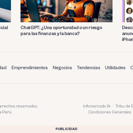
cial
ChatGPT: ¿Una oportunidad o un riesgo
Desca
para las finanzas y la banca?
anunc
iPho
dad
Emprendimientos
Negocios
Tendencias
Utilidades
C
 derechos reservados.
Infomercado IA
Tribu de
a-Perú.
Condiciones Generales
PUBLICIDAD