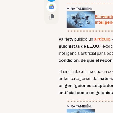
MIRA TAMBIÉN:
El cread
inteligen
Variety
publicó un
artículo
,
guionistas de EE.UU)
, expli
inteligencia artificial para p
condición, de que el recon
El sindicato afirma que un 
en las categorías de
materia
origen (guiones adaptado
artificial como un guionist
MIRA TAMBIÉN: