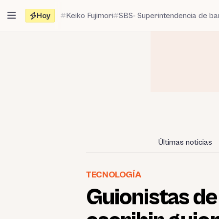
Saltar
Hoy
Keiko Fujimori
SBS- Superintendencia de b
al
contenido
Últimas noticias
TECNOLOGÍA
Guionistas de