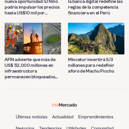
la banca digital redefine las
nueva oportunidad: El Niño
reglas de la competencia
podría impulsar los precios
financiera en el Perú
hasta US$10 mil por
tonelada
AFIN advierte que más de
Mincetur invertirá S/3
US$ 52,000 millones en
millones para redefinir
infraestructura
aforo de Machu Picchu
permanecen bloqueados
por trabas burocráticas en
el Perú
Últimas noticias
Actualidad
Emprendimientos
Negocios
Tendencias
Utilidades
Comunidad