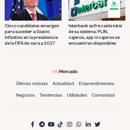
Cinco candidatos emergen
Interbank sufre caída total
para suceder a Gianni
de su sistema: PLIN,
Infantino en la presidencia
cajeros, app ni cajeros se
de la FIFA de cara a 2027
encuentran disponibles
Últimas noticias
Actualidad
Emprendimientos
Negocios
Tendencias
Utilidades
Comunidad