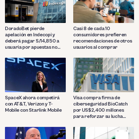
DoradoBet pierde
Casi 8 de cada 10
apelación en Indecopi y
consumidores prefieren
deberá pagar S/14,850 a
recomendaciones de otros
usuaria por apuestas no
usuarios al comprar
reconocidas
SpaceX ahora competirá
Visa compra firma de
con AT&T, Verizon y T-
ciberseguridad BioCatch
Mobile con Starlink Mobile
por US$2,400 millones
para reforzar su lucha
contra el fraude