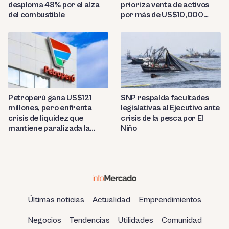
desploma 48% por el alza
prioriza venta de activos
del combustible
por más de US$10,000
millones
Petroperú gana US$121
SNP respalda facultades
millones, pero enfrenta
legislativas al Ejecutivo ante
crisis de liquidez que
crisis de la pesca por El
mantiene paralizada la
Niño
refinería de Talara
Últimas noticias
Actualidad
Emprendimientos
Negocios
Tendencias
Utilidades
Comunidad