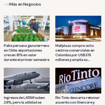
Más en Negocios
Palta peruana gana terreno
Mallplaza compra ocho
en Chile: exportaciones
centros comerciales en
crecen 81% en valor
Colombia por US$376
durante el primer semestre
millones y amplía su
presencia regional
Ingresos de LATAM suben
Rio Tinto descarta retomar
28%, pero la utilidad se
acuerdo con Glencore y