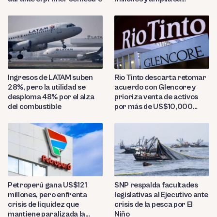
presencia regional
Ingresos de LATAM suben
Rio Tinto descarta retomar
28%, pero la utilidad se
acuerdo con Glencore y
desploma 48% por el alza
prioriza venta de activos
del combustible
por más de US$10,000
millones
Petroperú gana US$121
SNP respalda facultades
millones, pero enfrenta
legislativas al Ejecutivo ante
crisis de liquidez que
crisis de la pesca por El
mantiene paralizada la
Niño