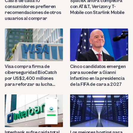
Casi 8 de cada 10
SpaceX ahora competirá
consumidores prefieren
con AT&T, Verizon y T-
recomendaciones de otros
Mobile con Starlink Mobile
usuarios al comprar
Visa compra firma de
Cinco candidatos emergen
ciberseguridad BioCatch
para suceder a Gianni
por US$2,400 millones
Infantino en la presidencia
para reforzar su lucha
de la FIFA de cara a 2027
contra el fraude
Interbank sufre caída total
Los mejores hosting para