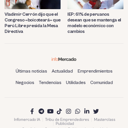
Vladimir Cerrón dijo que el
IEP: 61% de peruanos
Congreso «boicoteará» que
desean que se mantenga el
Perú Libre presida la Mesa
modelo económico con
Directiva
cambios
Últimas noticias
Actualidad
Emprendimientos
Negocios
Tendencias
Utilidades
Comunidad
Infomercado IA
Tribu de Emprendedores
Masterclass
Publicidad