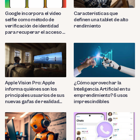
Google incorpora el video
Características que
selfie como método de
definen una tablet de alto
verificación de identidad
rendimiento
para recuperar el acceso a
cuentas bloqueadas
Apple Vision Pro: Apple
¿Cómo aprovechar la
informa quiénes son los
Inteligencia Artificial en tu
principales usuarios de sus
emprendimiento? 6 usos
nuevas gafas de realidad
imprescindibles
virtual