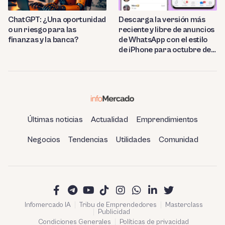
ChatGPT: ¿Una oportunidad
Descarga la versión más
o un riesgo para las
reciente y libre de anuncios
finanzas y la banca?
de WhatsApp con el estilo
de iPhone para octubre de
2023.
Últimas noticias
Actualidad
Emprendimientos
Negocios
Tendencias
Utilidades
Comunidad
Infomercado IA
Tribu de Emprendedores
Masterclass
Publicidad
Condiciones Generales
Políticas de privacidad