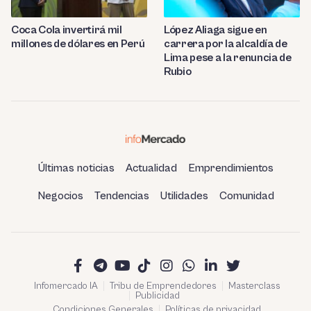
Coca Cola invertirá mil
López Aliaga sigue en
millones de dólares en Perú
carrera por la alcaldía de
Lima pese a la renuncia de
Rubio
Últimas noticias
Actualidad
Emprendimientos
Negocios
Tendencias
Utilidades
Comunidad
Infomercado IA
Tribu de Emprendedores
Masterclass
Publicidad
Condiciones Generales
Políticas de privacidad