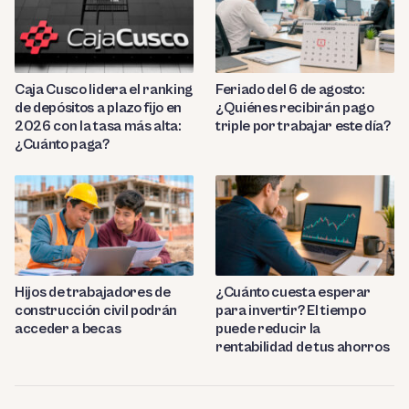
Caja Cusco lidera el ranking
Feriado del 6 de agosto:
de depósitos a plazo fijo en
¿Quiénes recibirán pago
2026 con la tasa más alta:
triple por trabajar este día?
¿Cuánto paga?
Hijos de trabajadores de
¿Cuánto cuesta esperar
construcción civil podrán
para invertir? El tiempo
acceder a becas
puede reducir la
rentabilidad de tus ahorros