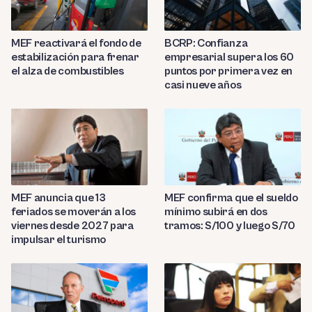
MEF reactivará el fondo de
BCRP: Confianza
estabilización para frenar
empresarial supera los 60
el alza de combustibles
puntos por primera vez en
casi nueve años
MEF anuncia que 13
MEF confirma que el sueldo
feriados se moverán a los
mínimo subirá en dos
viernes desde 2027 para
tramos: S/100 y luego S/70
impulsar el turismo