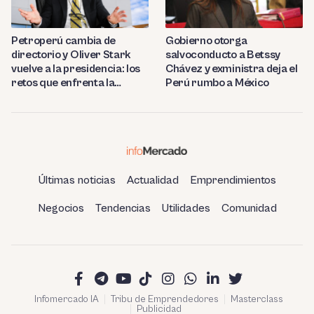
Petroperú cambia de
Gobierno otorga
directorio y Oliver Stark
salvoconducto a Betssy
vuelve a la presidencia: los
Chávez y exministra deja el
retos que enfrenta la
Perú rumbo a México
estatal
Últimas noticias
Actualidad
Emprendimientos
Negocios
Tendencias
Utilidades
Comunidad
Infomercado IA
Tribu de Emprendedores
Masterclass
Publicidad