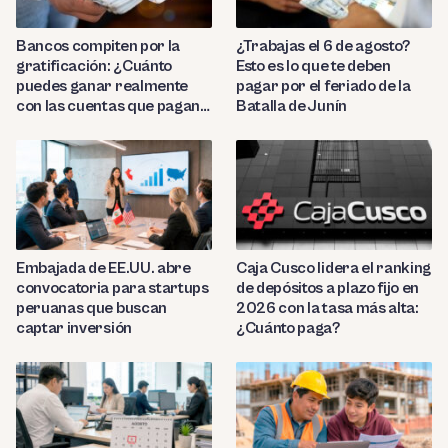
Bancos compiten por la
¿Trabajas el 6 de agosto?
gratificación: ¿Cuánto
Esto es lo que te deben
puedes ganar realmente
pagar por el feriado de la
con las cuentas que pagan
Batalla de Junín
hasta 9.7%?
Embajada de EE.UU. abre
Caja Cusco lidera el ranking
convocatoria para startups
de depósitos a plazo fijo en
peruanas que buscan
2026 con la tasa más alta:
captar inversión
¿Cuánto paga?