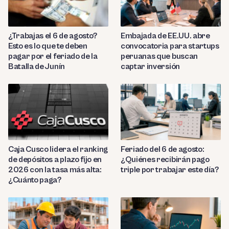
¿Trabajas el 6 de agosto?
Embajada de EE.UU. abre
Esto es lo que te deben
convocatoria para startups
pagar por el feriado de la
peruanas que buscan
Batalla de Junín
captar inversión
Caja Cusco lidera el ranking
Feriado del 6 de agosto:
de depósitos a plazo fijo en
¿Quiénes recibirán pago
2026 con la tasa más alta:
triple por trabajar este día?
¿Cuánto paga?