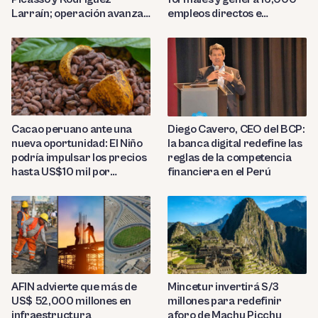
empleos directos e
Larraín; operación avanza
indirectos
hacia Indecopi
Diego Cavero, CEO del BCP:
Cacao peruano ante una
la banca digital redefine las
nueva oportunidad: El Niño
reglas de la competencia
podría impulsar los precios
financiera en el Perú
hasta US$10 mil por
tonelada
AFIN advierte que más de
Mincetur invertirá S/3
US$ 52,000 millones en
millones para redefinir
infraestructura
aforo de Machu Picchu