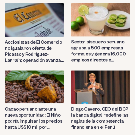
Sector pisquero peruano
Accionistas de El Comercio
agrupa a 500 empresas
no igualaron oferta de
formales y genera 16,000
Picasso y Rodríguez-
empleos directos e
Larraín; operación avanza
indirectos
hacia Indecopi
Diego Cavero, CEO del BCP:
Cacao peruano ante una
la banca digital redefine las
nueva oportunidad: El Niño
reglas de la competencia
podría impulsar los precios
financiera en el Perú
hasta US$10 mil por
tonelada