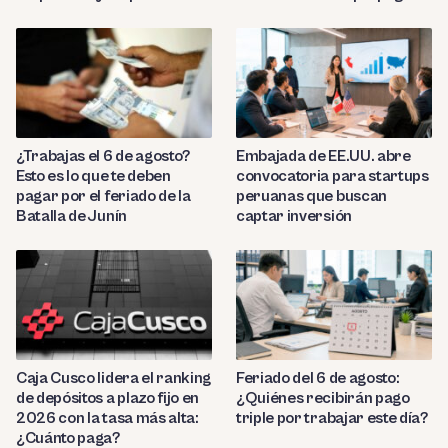
hasta 9.7%?
¿Trabajas el 6 de agosto?
Embajada de EE.UU. abre
Esto es lo que te deben
convocatoria para startups
pagar por el feriado de la
peruanas que buscan
Batalla de Junín
captar inversión
Caja Cusco lidera el ranking
Feriado del 6 de agosto:
de depósitos a plazo fijo en
¿Quiénes recibirán pago
2026 con la tasa más alta:
triple por trabajar este día?
¿Cuánto paga?