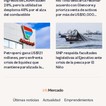
Ingresos de LATAM suben
Rio Tinto descarta retomar
28%, pero la utilidad se
acuerdo con Glencore y
desploma 48% por el alza
prioriza venta de activos
del combustible
por más de US$10,000
millones
Petroperú gana US$121
SNP respalda facultades
millones, pero enfrenta
legislativas al Ejecutivo ante
crisis de liquidez que
crisis de la pesca por El
mantiene paralizada la
Niño
refinería de Talara
Últimas noticias
Actualidad
Emprendimientos