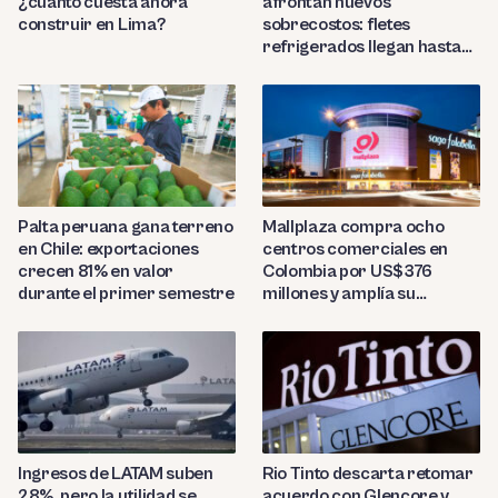
¿cuánto cuesta ahora
afrontan nuevos
construir en Lima?
sobrecostos: fletes
refrigerados llegan hasta
US$7,000 por contenedor
Palta peruana gana terreno
Mallplaza compra ocho
en Chile: exportaciones
centros comerciales en
crecen 81% en valor
Colombia por US$376
durante el primer semestre
millones y amplía su
presencia regional
Ingresos de LATAM suben
Rio Tinto descarta retomar
28%, pero la utilidad se
acuerdo con Glencore y