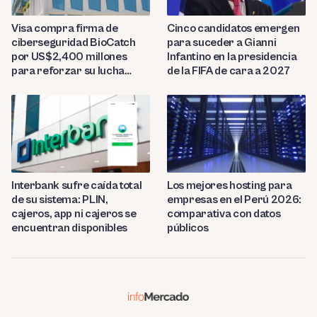
Visa compra firma de
Cinco candidatos emergen
ciberseguridad BioCatch
para suceder a Gianni
por US$2,400 millones
Infantino en la presidencia
para reforzar su lucha
de la FIFA de cara a 2027
contra el fraude
Interbank sufre caída total
Los mejores hosting para
de su sistema: PLIN,
empresas en el Perú 2026:
cajeros, app ni cajeros se
comparativa con datos
encuentran disponibles
públicos