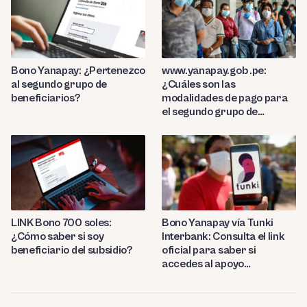
Bono Yanapay: ¿Pertenezco
www.yanapay.gob .pe:
al segundo grupo de
¿Cuáles son las
beneficiarios?
modalidades de pago para
el segundo grupo de
beneficiarios?
LINK Bono 700 soles:
Bono Yanapay vía Tunki
¿Cómo saber si soy
Interbank: Consulta el link
beneficiario del subsidio?
oficial para saber si
accedes al apoyo
monetario