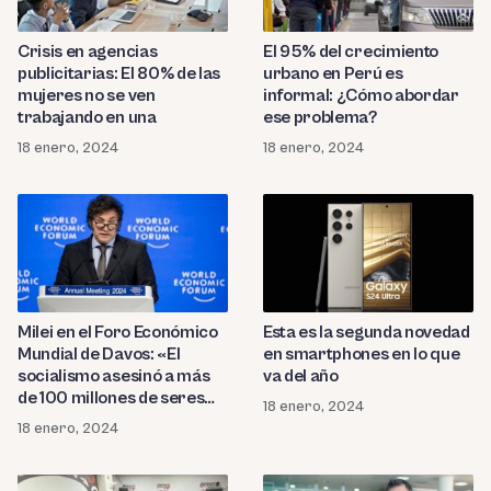
Crisis en agencias
El 95% del crecimiento
publicitarias: El 80% de las
urbano en Perú es
mujeres no se ven
informal: ¿Cómo abordar
trabajando en una
ese problema?
18 enero, 2024
18 enero, 2024
Milei en el Foro Económico
Esta es la segunda novedad
Mundial de Davos: «El
en smartphones en lo que
socialismo asesinó a más
va del año
de 100 millones de seres
18 enero, 2024
humanos»
18 enero, 2024