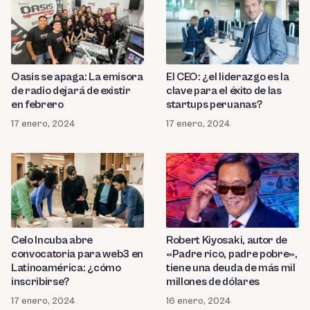
Oasis se apaga: La emisora
El CEO: ¿el liderazgo es la
de radio dejará de existir
clave para el éxito de las
en febrero
startups peruanas?
17 enero, 2024
17 enero, 2024
Celo Incuba abre
Robert Kiyosaki, autor de
convocatoria para web3 en
«Padre rico, padre pobre»,
Latinoamérica: ¿cómo
tiene una deuda de más mil
inscribirse?
millones de dólares
17 enero, 2024
16 enero, 2024