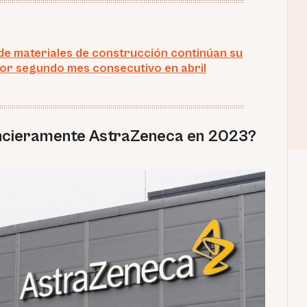
de materiales de construcción continúan su
por segundo mes consecutivo en abril
ancieramente AstraZeneca en 2023?