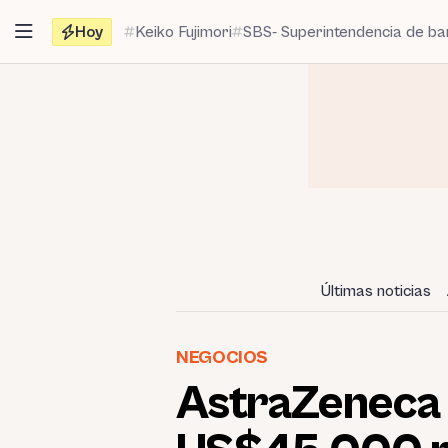
Saltar
Hoy
Keiko Fujimori
SBS- Superintendencia de b
al
contenido
Últimas noticias
NEGOCIOS
AstraZeneca 