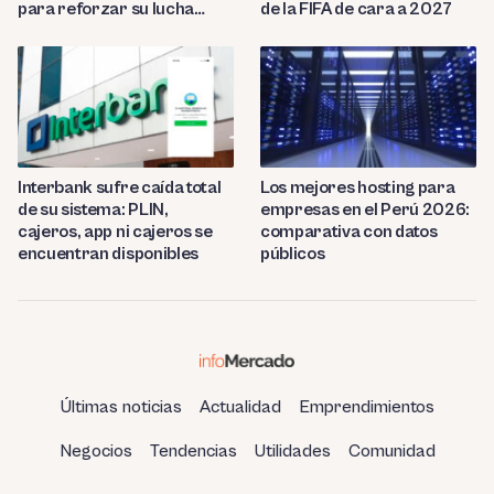
para reforzar su lucha
de la FIFA de cara a 2027
contra el fraude
Interbank sufre caída total
Los mejores hosting para
de su sistema: PLIN,
empresas en el Perú 2026:
cajeros, app ni cajeros se
comparativa con datos
encuentran disponibles
públicos
Últimas noticias
Actualidad
Emprendimientos
Negocios
Tendencias
Utilidades
Comunidad