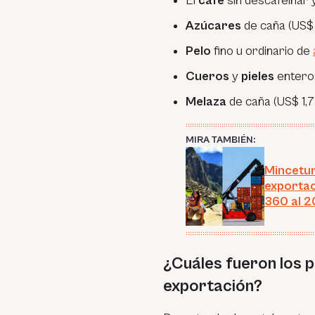
El
café
sin descafeinar 
Azúcares
de caña (US$ 
Pelo
fino u ordinario de
Cueros
y
pieles
enteros
Melaza
de caña (US$ 1,7
MIRA TAMBIÉN:
Mincetur
exportac
360 al 2
¿Cuáles fueron los 
exportación?