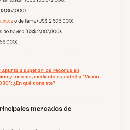
y sin tostar (US$ 155,372,000).
13,857,000).
alpaca
o de llama (US$ 2,595,000).
 de bovino (US$ 2,087,000).
58,000).
 apunta a superar los récords en
ión y turismo, mediante estrategia “Visión
030”: ¿En qué consiste?
principales mercados de