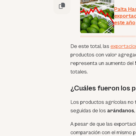
Palta Ha
exportac
este año
De este total, las
exportacio
productos con valor agrega
representa un aumento del
totales.
¿Cuáles fueron los
Los productos agrícolas no 
seguidas de los
arándanos
A pesar de que las exportac
comparación con el mismo pe