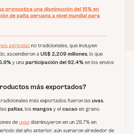
ss pronostica una disminución del 16% en
ión de palta peruana a nivel mundial para
nes agrícolas
no tradicionales, que incluyen
do, ascendieron a
US$ 2,209 millones
, lo que
5.9%
y una
participación del 92.4%
en los envíos
 productos más exportados?
tradicionales más exportados fueron las
uvas
,
, las
paltas
, los
mangos
y el
cacao
en grano.
iones de
uvas
disminuyeron en un 28.7% en
riodo del año anterior, aún sumaron alrededor de