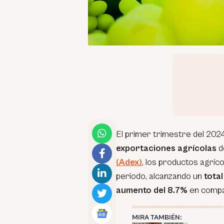
El primer trimestre del 202
exportaciones agrícolas
d
(Adex)
, los productos agríc
periodo, alcanzando un
tota
aumento del 8.7%
en compa
MIRA TAMBIÉN: