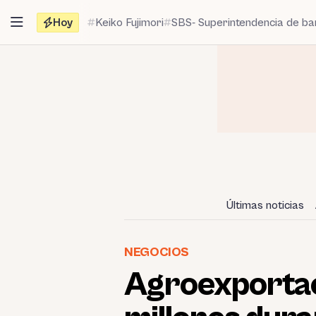
Saltar
Hoy
Keiko Fujimori
SBS- Superintendencia de b
al
contenido
Últimas noticias
NEGOCIOS
Agroexportac