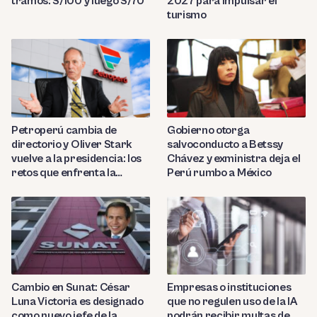
tramos: S/100 y luego S/70
2027 para impulsar el
turismo
Petroperú cambia de
Gobierno otorga
directorio y Oliver Stark
salvoconducto a Betssy
vuelve a la presidencia: los
Chávez y exministra deja el
retos que enfrenta la
Perú rumbo a México
estatal
Cambio en Sunat: César
Empresas o instituciones
Luna Victoria es designado
que no regulen uso de la IA
como nuevo jefe de la
podrán recibir multas de