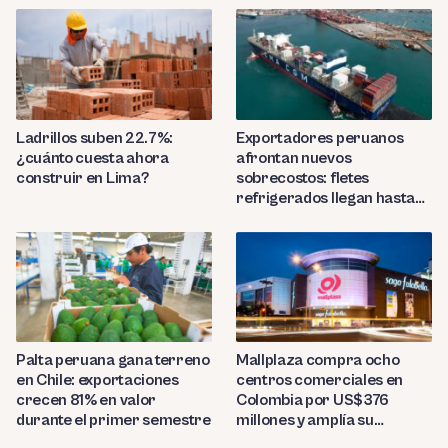
Ladrillos suben 22.7%:
Exportadores peruanos
¿cuánto cuesta ahora
afrontan nuevos
construir en Lima?
sobrecostos: fletes
refrigerados llegan hasta
US$7,000 por contenedor
Palta peruana gana terreno
Mallplaza compra ocho
en Chile: exportaciones
centros comerciales en
crecen 81% en valor
Colombia por US$376
durante el primer semestre
millones y amplía su
presencia regional